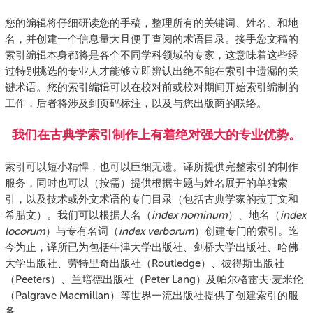
您的编辑将仔细研读您的手稿，整理所有的关键词、姓名、和地
名，并创建一个信息量大且便于查阅的术语目录。接手您文稿的
索引编辑本身都将是各个不同学科领域的专家，这意味着这些经
过特别挑选的专业人才能够立即辨认出绝不能在索引中遗漏的关
键术语。您的索引编辑可以在校对前或校对期间开始索引编制的
工作，后者将涉及到页码标注，以及与您出版商的联络。
我们在古典学索引制作上有着绝对强大的专业优势。
索引可以短小精悍，也可以巨细无遗。译所提供完整索引的制作
服务，同时也可以（按需）提供根据主题与姓名展开的单独索
引，以及技术或外文术语的专门目录（包括古典学家的拉丁文和
希腊文）。我们可以根据人名（
index nominum
）、地名（
index
locorum
）与专有名词（
index verborum
）创建专门的索引。迄
今为止，译所已为包括牛津大学出版社、剑桥大学出版社、哈佛
大学出版社、劳特里奇出版社（Routledge）、彼得斯出版社
（Peeters）、兰培德出版社（Peter Lang）及帕尔格雷夫·麦米伦
（Palgrave Macmillan）等世界一流出版社提供了创建索引的服
务。