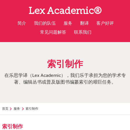
返
Lex Academic®
回
主
要
简介
我们的队伍
服务
翻译
客户好评
内
常见问题解答
联系我们
容
索引制作
在乐思学译（Lex Academic），我们乐于承担为您的学术专
著、编辑丛书或普及版图书编纂索引的艰巨任务。
首页
服务
索引制作
索引制作