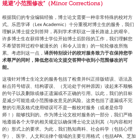
规避“小范围修改”（Minor Corrections）
根据我们的专业编辑经验，博士论文需要一种非常特殊的校对方
式。乐思学译（Lex Academic）十分重视对博士生的服务，我们
理解从博士提交到答辩，再到学术求职这一漫长路途上的艰辛。
许多博士生在获得博士学位开始博士后阶段的工作，我们理解您
不希望答辩过程中被漫长的（和令人沮丧）的一轮轮修改所拖
累。考虑到这一点，
译所特别设计的校对服务致力于在保持您学
术尊严的同时，降低您在论文提交答辩中收到小范围修改的可
能。
这项针对博士生论文的服务包括了检查并纠正排版错误、语法及
标点符号错误、结构谬误、（无论处于何种原因）读起来不顺畅
的句子以及删除或修正遗漏或不正确的引用。以此，我们的目标
是减少可能造成小范围修改意见的风险。这类包括了遗漏或不完
整的引用及格式使用错误可不是一般校对服务（或者是你导
师！）能够找到的。作为博士论文校对服务的一部分，我们严格
地遵循各个大学的相关规定以确保博士论文达到其（与内容相对
的）形式上的要求。为此，我们熟知商科、社会科学（包括心理
学）、医学、人文和法律个领域的主要引用格式（包括APA、芝加