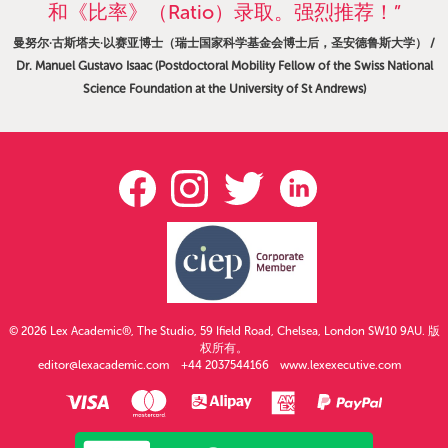
和《比率》（Ratio）录取。强烈推荐！”
曼努尔·古斯塔夫·以赛亚博士（瑞士国家科学基金会博士后，圣安德鲁斯大学） /
Dr. Manuel Gustavo Isaac (Postdoctoral Mobility Fellow of the Swiss National
Science Foundation at the University of St Andrews)
© 2026 Lex Academic®, The Studio, 59 Ifield Road, Chelsea, London SW10 9AU. 版
权所有。
editor@lexacademic.com
+44 2037544166
www.lexexecutive.com