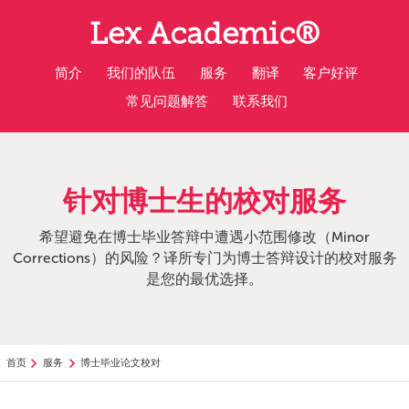
返
Lex Academic®
回
主
要
简介
我们的队伍
服务
翻译
客户好评
内
常见问题解答
联系我们
容
针对博士生的校对服务
希望避免在博士毕业答辩中遭遇小范围修改（Minor
Corrections）的风险？译所专门为博士答辩设计的校对服务
是您的最优选择。
首页
服务
博士毕业论文校对