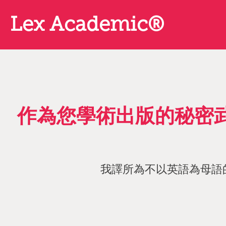
返
Lex Academic®
回
主
要
內
容
作為您學術出版的秘密武器
我譯所為不以英語為母語