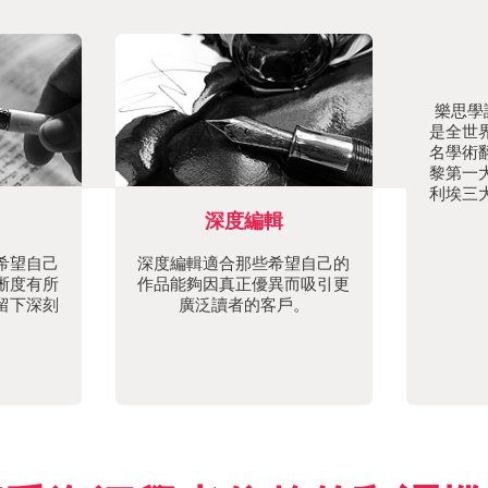
樂思學譯
是全世
名學術
黎第一
利埃三
深度編輯
希望自己
深度編輯適合那些希望自己的
晰度有所
作品能夠因真正優異而吸引更
留下深刻
廣泛讀者的客戶。
。