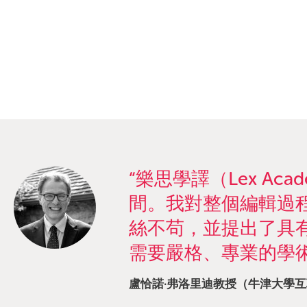
“樂思學譯（Lex A
間。我對整個編輯過
絲不苟，並提出了具
需要嚴格、專業的學
盧恰諾·弗洛里迪教授（牛津大學互聯網研究所） / P